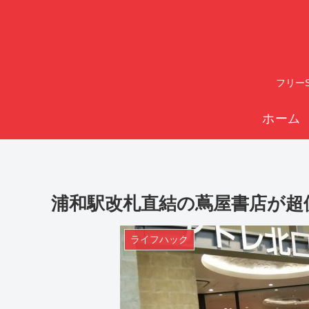
フリーS
ホーム
浦和駅改札直結の蔦屋書店が超
ライフハック