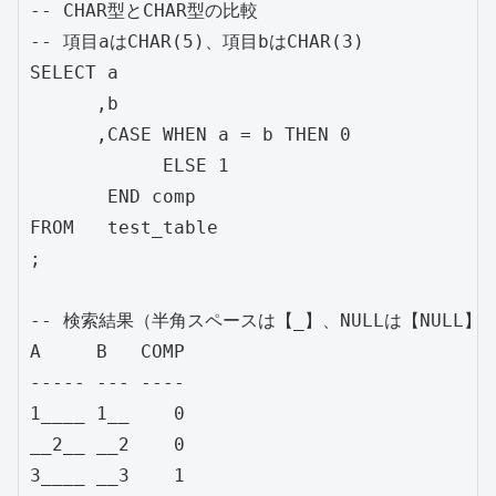
-- CHAR型とCHAR型の比較

-- 項目aはCHAR(5)、項目bはCHAR(3)

SELECT a

      ,b

      ,CASE WHEN a = b THEN 0

            ELSE 1

       END comp

FROM   test_table

;

-- 検索結果（半角スペースは【_】、NULLは【NULL】と
A     B   COMP

----- --- ----

1____ 1__    0

__2__ __2    0

3____ __3    1
