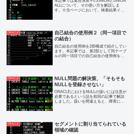
本記事では集合演算子のUNIONとUNION
ALLについて、その使い方を解説しま
す。※当ページにおいて、検索結果イメ
ージのNULLは【NULL】と表現していま
す。UNIONとは2つの問い合わせ結果を1
つの結果にまとめるのが集合演算子で
す。...
自己結合の使用例２（同一項目で
ORACLE
の結合）
自己結合の使用例を2部構成で紹介してい
ます。本記事では、第2部として同テーブ
ルの同一項目での自己結合の使用例を紹
介します。同一項目での自己結合の使用
例同テーブルの同一項目での自己結合で
の使用例は、重複データの抽出や削除で
す。具体的には、ある...
NULL問題の解決策、「そもそも
ORACLE
NULLを登録させない」
ORACLEにおけるNULLの扱いには注意が
必要であるという話を前回の記事で解説
しました。扱いを間違えると、障害にも
つながるNULLですが、その解決策の一つ
として「NULLを登録しない・させない」
ということについて、本記事で紹介しま
す。NU...
セグメントに割り当てられている
ORACLE
領域の確認