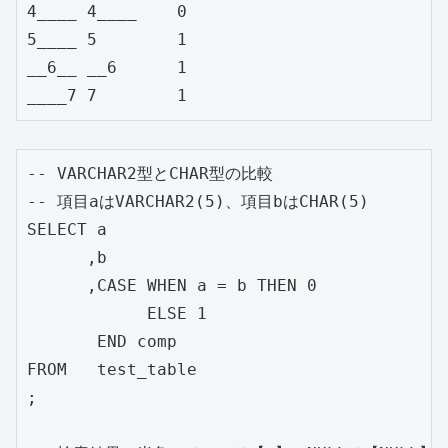
4____ 4____    0

5____ 5        1

__6__ __6      1

-- VARCHAR2型とCHAR型の比較

-- 項目aはVARCHAR2(5)、項目bはCHAR(5)

SELECT a

      ,b

      ,CASE WHEN a = b THEN 0

            ELSE 1

       END comp

FROM   test_table

;
