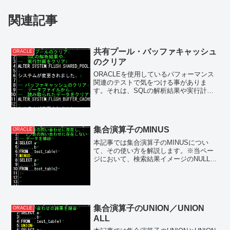
関連記事
共有プール・バッファキャッシュ
ORACLE
のクリア
ORACLEを使用しているパフォーマンス
関連のテストで気をつける事がありま
す。それは、SQLの解析結果や実行計
画、データがメモリ上に展開されている
状態でテストしてしまうことで、本来よ
りも短い処理時間・応答時間となり問題
が表面化しないというこ...
集合演算子のMINUS
ORACLE
本記事では集合演算子のMINUSについ
て、その使い方を解説します。※当ペー
ジにおいて、検索結果イメージのNULLは
【NULL】と表現しています。MINUSとは
2つの問い合わせ結果を1つの結果にまと
めるのが集合演算子です。MINUSは、そ
の集...
集合演算子のUNION／UNION
ORACLE
ALL