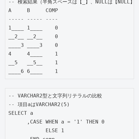
-- 検索結果（半角スペースは【_】、NULLは【NULL】と
A     B     COMP

----- ----- ----

1____ 1____    0

__2__ __2__    0

____3 ____3    0

4     4____    1

__5   __5__    1

-- VARCHAR2型と文字列リテラルの比較

-- 項目aはVARCHAR2(5)

SELECT a

      ,CASE WHEN a = '1' THEN 0

            ELSE 1
