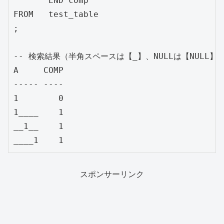
       END comp

FROM   test_table

;

-- 検索結果（半角スペースは【_】、NULLは【NULL】と
A     COMP

----- ----

1        0

1____    1

__1__    1

スポンサーリンク