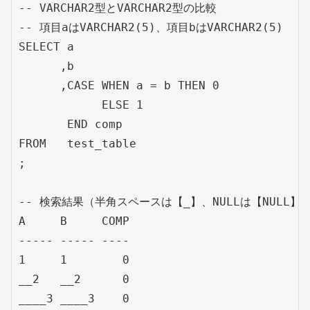
-- VARCHAR2型とVARCHAR2型の比較

-- 項目aはVARCHAR2(5)、項目bはVARCHAR2(5)

SELECT a

      ,b

      ,CASE WHEN a = b THEN 0

            ELSE 1

       END comp

FROM   test_table

;

-- 検索結果（半角スペースは【_】、NULLは【NULL】と
A     B     COMP

----- ----- ----

1     1        0

__2   __2      0

____3 ____3    0
