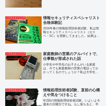
中で設ける節目、設計工程の完了とか）
を意識したり、先行後続の作業を意識し
たりとか注意点があります。...
情報セキュリティスペシャリスト
システムエンジニア
合格体験記
2016年春の情報処理技術者試験、私は情
報セキュリティスペシャリスト（セス
ペ・SC）を受験してきました。結果はな
んとかギリギリで合格。よかった。。本
記事では、そんなセスペの合格体験記を
まとめました。試験結果詳細試験名：情
報セキュリティスペシ...
家庭教師の営業のアルバイトで、
システムエンジニア
仕事観が形成された話
小学生や中学生のお子さんがいる家庭
は、今でも家庭教師の営業の電話ってか
かってくるのでしょうか？私は大学生時
代3カ月ほど、家庭教師の営業のアルバイ
トをしていました。ここでの体験は、私
の今の仕事観の基礎となっています。テ
レアポ＆家に行って契約を...
情報処理技術者試験、直前の心構
システムエンジニア
えや気をつけること
年2回の情報処理技術者試験。いよいよ今
週末の日曜日ですね。もし落ちると、半