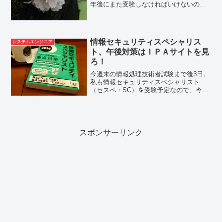
年後にまた受験しなければいけないの
で、絶対に今回受かりたいですよね。ま
してや、セキュリティススペシャリスト
以外の高度区分は、年1回しかチャンスが
ないので、より一層そう...
情報セキュリティスペシャリス
システムエンジニア
ト、午後対策はＩＰＡサイトを見
ろ！
今週末の情報処理技術者試験まで後3日。
私も情報セキュリティスペシャリスト
（セスペ・SC）を受験予定なので、今週
は追い込み頑張っております。今回、過
去問を解いたり勉強サイトを見たりして
気付いたのですが、このセスペという試
験、情報処理技術者試験...
スポンサーリンク