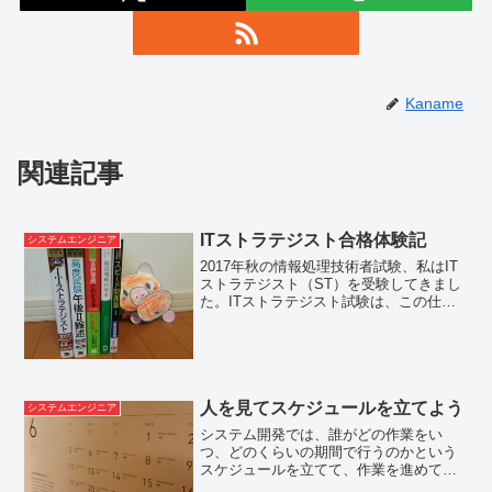
Kaname
関連記事
ITストラテジスト合格体験記
システムエンジニア
2017年秋の情報処理技術者試験、私はIT
ストラテジスト（ST）を受験してきまし
た。ITストラテジスト試験は、この仕事
に就いた時から、最終的には取りたいと
考えていた資格です。午後Ⅰも午後Ⅱ
も、時間ギリギリまで解答書いていたの
で、正直どうだろ...
人を見てスケジュールを立てよう
システムエンジニア
システム開発では、誰がどの作業をい
つ、どのくらいの期間で行うのかという
スケジュールを立てて、作業を進めてい
きます。その際に、マイルストーン（途