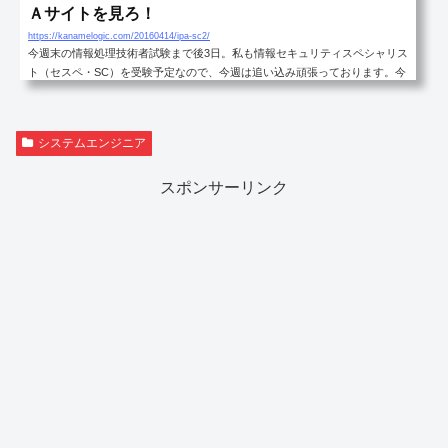
Ａサイトを見ろ！
https://kanamelogic.com/20160414/ipa-sc2/
今週末の情報処理技術者試験まで後3日。私も情報セキュリティスペシャリス
ト（セスペ・SC）を受験予定なので、今週は追い込み頑張っております。今
回、過去問を解いたり勉強サイトを見たりして気付いたのですが、このセス
ペという試験、情報処理技術者試験の運営元であるＩＰＡのサイトが非常に
有用です。本記事では、セスペの午後対策についてまとめました。セスペの
システムエンジニア
午後試験は、専門知識と国語力が重要セスペの午後試験は、他の高度区分と
同様に専門知識と国語力の両方が重要となってきます。問題文は長文で、そ
スポンサーリンク
もそも読むのも大変で...